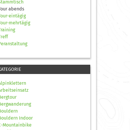
Stammtisch
Tour abends
Tour-eintägig
Tour-mehrtägig
Training
Treff
Veranstaltung
KATEGORIE
Alpinklettern
Arbeitseinsatz
Bergtour
Bergwanderung
Bouldern
Bouldern Indoor
E-Mountainbike