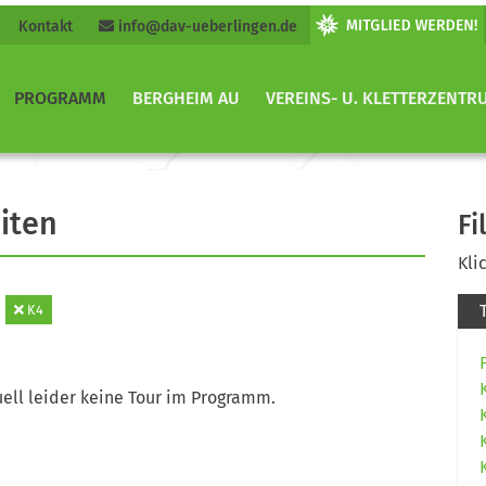
Kontakt
info@dav-ueberlingen.de
PROGRAMM
BERGHEIM AU
VEREINS- U. KLETTERZENTR
iten
Fi
Kli
K4
ell leider keine Tour im Programm.