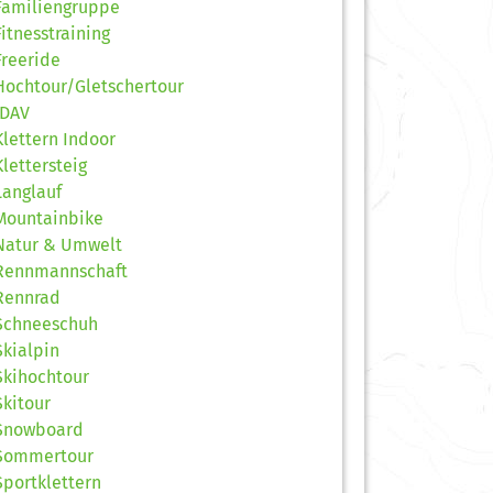
Familiengruppe
Fitnesstraining
Freeride
Hochtour/Gletschertour
JDAV
Klettern Indoor
Klettersteig
Langlauf
Mountainbike
Natur & Umwelt
Rennmannschaft
Rennrad
Schneeschuh
Skialpin
Skihochtour
Skitour
Snowboard
Sommertour
Sportklettern