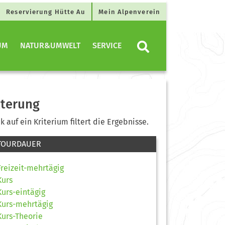
Reservierung Hütte Au
Mein Alpenverein
UM
NATUR&UMWELT
SERVICE
lterung
ck auf ein Kriterium filtert die Ergebnisse.
TOURDAUER
Freizeit-mehrtägig
Kurs
Kurs-eintägig
Kurs-mehrtägig
Kurs-Theorie