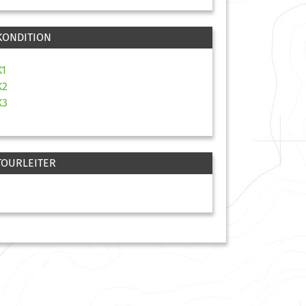
KONDITION
K1
K2
K3
TOURLEITER