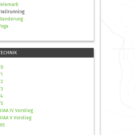
Telemark
Trailrunning
Wanderung
Yoga
TECHNIK
T0
T1
T2
T3
T4
T5
UIAA IV Vorstieg
UIAA V Vorstieg
WS