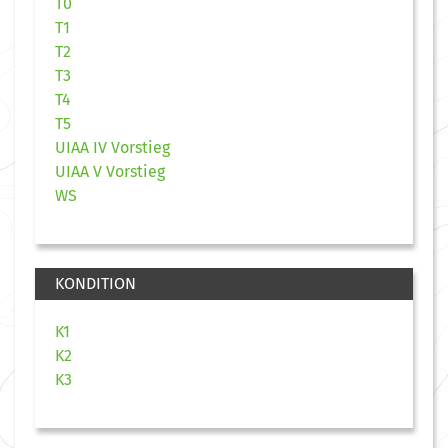
T0
T1
T2
T3
T4
T5
UIAA IV Vorstieg
UIAA V Vorstieg
WS
KONDITION
K1
K2
K3