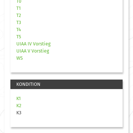
T0
T1
T2
T3
T4
T5
UIAA IV Vorstieg
UIAA V Vorstieg
WS
KONDITION
K1
K2
K3