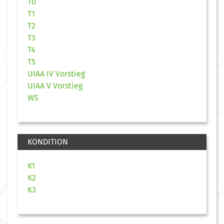
T0
T1
T2
T3
T4
T5
UIAA IV Vorstieg
UIAA V Vorstieg
WS
KONDITION
K1
K2
K3