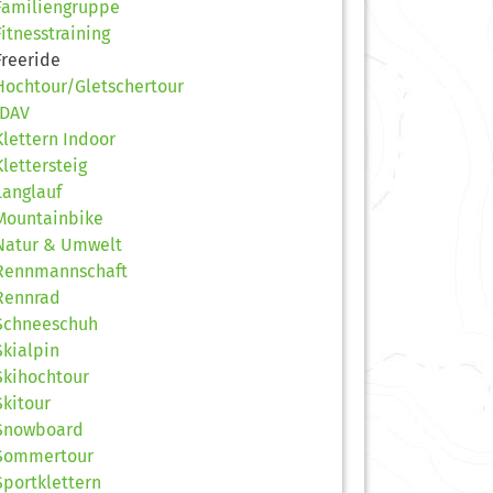
Familiengruppe
Fitnesstraining
Freeride
Hochtour/Gletschertour
JDAV
Klettern Indoor
Klettersteig
Langlauf
Mountainbike
Natur & Umwelt
Rennmannschaft
Rennrad
Schneeschuh
Skialpin
Skihochtour
Skitour
Snowboard
Sommertour
Sportklettern