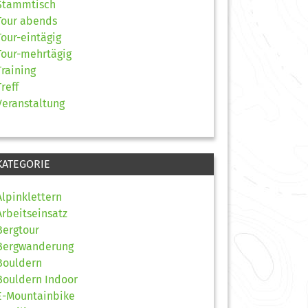
Stammtisch
Tour abends
Tour-eintägig
Tour-mehrtägig
Training
Treff
Veranstaltung
KATEGORIE
Alpinklettern
Arbeitseinsatz
Bergtour
Bergwanderung
Bouldern
Bouldern Indoor
E-Mountainbike