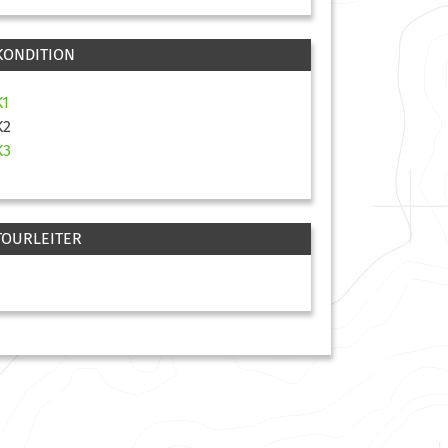
KONDITION
K1
K2
K3
TOURLEITER