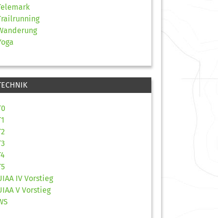
Telemark
Trailrunning
Wanderung
Yoga
TECHNIK
T0
T1
T2
T3
T4
T5
UIAA IV Vorstieg
UIAA V Vorstieg
WS