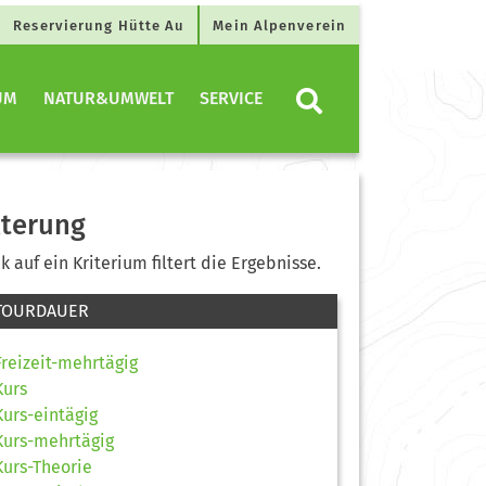
Reservierung Hütte Au
Mein Alpenverein
UM
NATUR&UMWELT
SERVICE
lterung
ck auf ein Kriterium filtert die Ergebnisse.
TOURDAUER
Freizeit-mehrtägig
Kurs
Kurs-eintägig
Kurs-mehrtägig
Kurs-Theorie