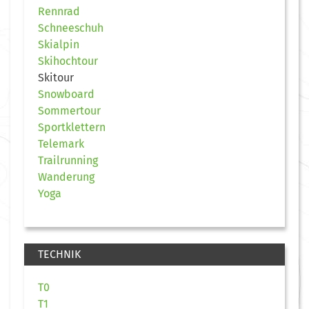
Rennrad
Schneeschuh
Skialpin
Skihochtour
Skitour
Snowboard
Sommertour
Sportklettern
Telemark
Trailrunning
Wanderung
Yoga
TECHNIK
T0
T1