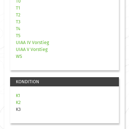
T0
T1
T2
T3
T4
T5
UIAA IV Vorstieg
UIAA V Vorstieg
WS
KONDITION
K1
K2
K3