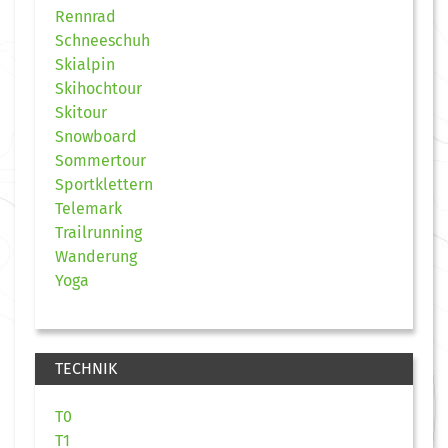
Rennrad
Schneeschuh
Skialpin
Skihochtour
Skitour
Snowboard
Sommertour
Sportklettern
Telemark
Trailrunning
Wanderung
Yoga
TECHNIK
T0
T1