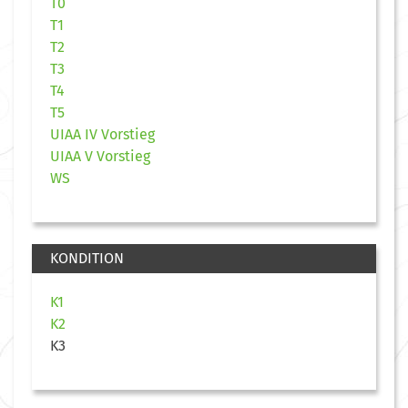
T0
T1
T2
T3
T4
T5
UIAA IV Vorstieg
UIAA V Vorstieg
WS
KONDITION
K1
K2
K3