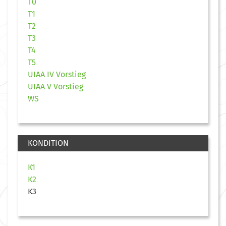
T0
T1
T2
T3
T4
T5
UIAA IV Vorstieg
UIAA V Vorstieg
WS
KONDITION
K1
K2
K3