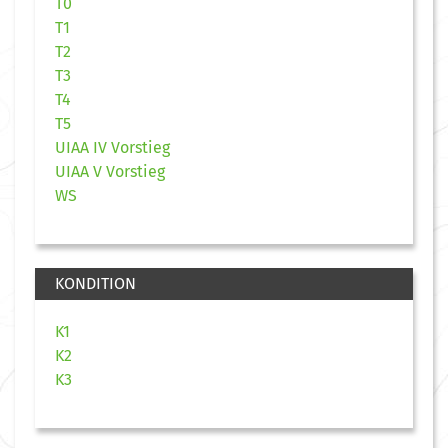
T0
T1
T2
T3
T4
T5
UIAA IV Vorstieg
UIAA V Vorstieg
WS
KONDITION
K1
K2
K3