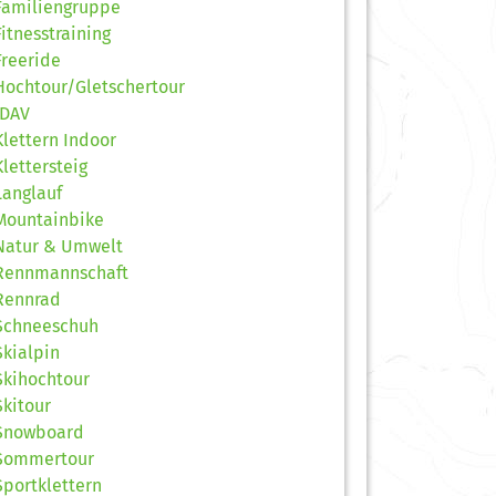
Familiengruppe
Fitnesstraining
Freeride
Hochtour/Gletschertour
JDAV
Klettern Indoor
Klettersteig
Langlauf
Mountainbike
Natur & Umwelt
Rennmannschaft
Rennrad
Schneeschuh
Skialpin
Skihochtour
Skitour
Snowboard
Sommertour
Sportklettern