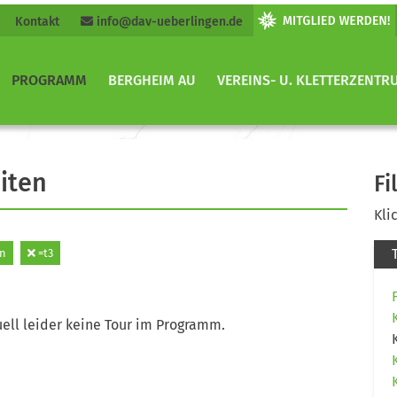
Kontakt
info@dav-ueberlingen.de
PROGRAMM
BERGHEIM AU
VEREINS- U. KLETTERZENTR
iten
Fi
Kli
rn
=t3
ell leider keine Tour im Programm.