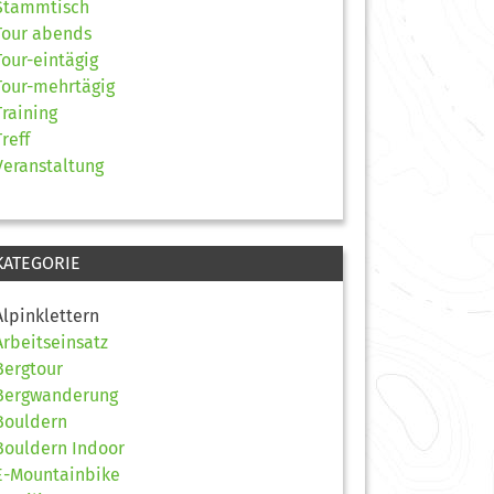
Stammtisch
Tour abends
Tour-eintägig
Tour-mehrtägig
Training
Treff
Veranstaltung
KATEGORIE
Alpinklettern
Arbeitseinsatz
Bergtour
Bergwanderung
Bouldern
Bouldern Indoor
E-Mountainbike