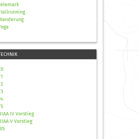
Telemark
Trailrunning
Wanderung
Yoga
TECHNIK
T0
T1
T2
T3
T4
T5
UIAA IV Vorstieg
UIAA V Vorstieg
WS