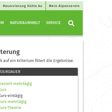
Reservierung Hütte Au
Mein Alpenverein
UM
NATUR&UMWELT
SERVICE
lterung
ck auf ein Kriterium filtert die Ergebnisse.
TOURDAUER
Freizeit-mehrtägig
Kurs
Kurs-eintägig
Kurs-mehrtägig
Kurs-Theorie