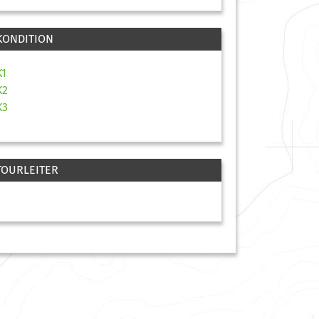
KONDITION
K1
K2
K3
TOURLEITER