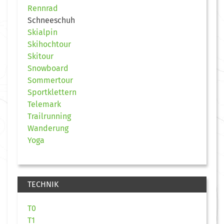
Rennrad
Schneeschuh
Skialpin
Skihochtour
Skitour
Snowboard
Sommertour
Sportklettern
Telemark
Trailrunning
Wanderung
Yoga
TECHNIK
T0
T1