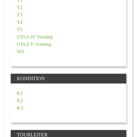
T1
T2
T3
T4
T5
UIAA IV Vorstieg
UIAA V Vorstieg
WS
KONDITION
K1
K2
K3
TOURLEITER