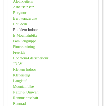
Alpinklettern
Arbeitseinsatz
Bergtour
Bergwanderung
Bouldern
Bouldern Indoor
E-Mountainbike
Familiengruppe
Fitnesstraining
Freeride
Hochtour/Gletschertour
JDAV
Klettern Indoor
Klettersteig
Langlauf
Mountainbike
Natur & Umwelt
Rennmannschaft
Rennrad