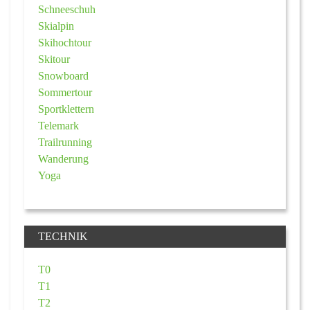
Schneeschuh
Skialpin
Skihochtour
Skitour
Snowboard
Sommertour
Sportklettern
Telemark
Trailrunning
Wanderung
Yoga
TECHNIK
T0
T1
T2