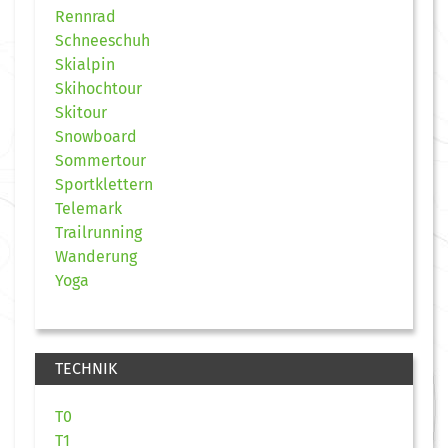
Rennrad
Schneeschuh
Skialpin
Skihochtour
Skitour
Snowboard
Sommertour
Sportklettern
Telemark
Trailrunning
Wanderung
Yoga
TECHNIK
T0
T1