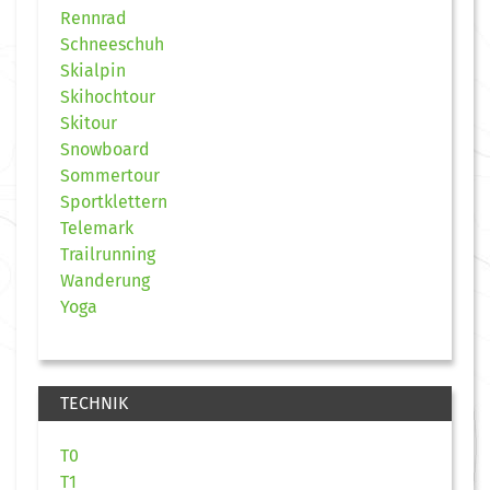
Rennrad
Schneeschuh
Skialpin
Skihochtour
Skitour
Snowboard
Sommertour
Sportklettern
Telemark
Trailrunning
Wanderung
Yoga
TECHNIK
T0
T1