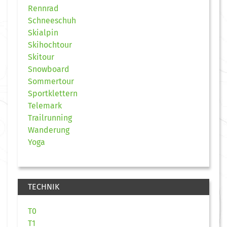
Rennrad
Schneeschuh
Skialpin
Skihochtour
Skitour
Snowboard
Sommertour
Sportklettern
Telemark
Trailrunning
Wanderung
Yoga
TECHNIK
T0
T1