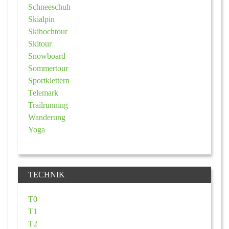
Schneeschuh
Skialpin
Skihochtour
Skitour
Snowboard
Sommertour
Sportklettern
Telemark
Trailrunning
Wanderung
Yoga
TECHNIK
T0
T1
T2