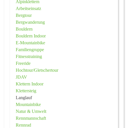
Alpinklettern
Arbeitseinsatz
Bergtour
Bergwanderung
Bouldern
Bouldern Indoor
E-Mountainbike
Familiengruppe
Fitnesstraining
Freeride
Hochtour/Gletschertour
JDAV
Klettern Indoor
Klettersteig
Langlauf
Mountainbike
Natur & Umwelt
Rennmannschaft
Rennrad