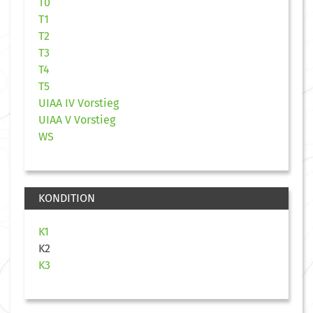
T0
T1
T2
T3
T4
T5
UIAA IV Vorstieg
UIAA V Vorstieg
WS
KONDITION
K1
K2
K3