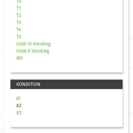
T0
T1
T2
T3
T4
T5
UIAA IV Vorstieg
UIAA V Vorstieg
WS
KONDITION
K1
K2
K3