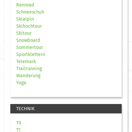
Rennrad
Schneeschuh
Skialpin
Skihochtour
Skitour
Snowboard
Sommertour
Sportklettern
Telemark
Trailrunning
Wanderung
Yoga
TECHNIK
T0
T1