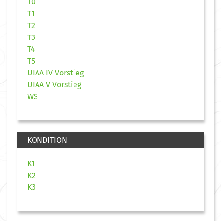
T0
T1
T2
T3
T4
T5
UIAA IV Vorstieg
UIAA V Vorstieg
WS
KONDITION
K1
K2
K3