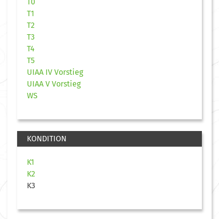
T0
T1
T2
T3
T4
T5
UIAA IV Vorstieg
UIAA V Vorstieg
WS
KONDITION
K1
K2
K3