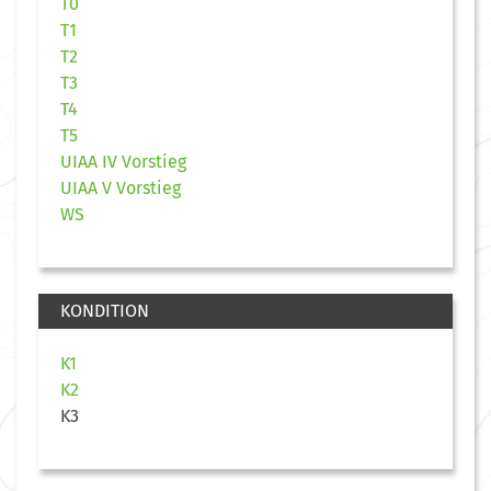
T0
T1
T2
T3
T4
T5
UIAA IV Vorstieg
UIAA V Vorstieg
WS
KONDITION
K1
K2
K3