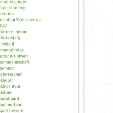
Familiengruppe
Fitnesstraining
Freeride
Hochtour/Gletschertour
JDAV
Klettern Indoor
Klettersteig
Langlauf
Mountainbike
Natur & Umwelt
Rennmannschaft
Rennrad
Schneeschuh
Skialpin
Skihochtour
Skitour
Snowboard
Sommertour
Sportklettern