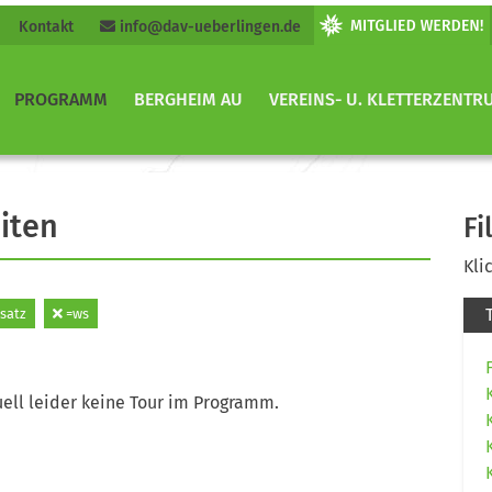
Kontakt
info@dav-ueberlingen.de
PROGRAMM
BERGHEIM AU
VEREINS- U. KLETTERZENTR
iten
Fi
Kli
satz
=ws
ell leider keine Tour im Programm.