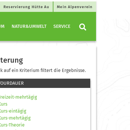
Reservierung Hütte Au
Mein Alpenverein
UM
NATUR&UMWELT
SERVICE
lterung
ck auf ein Kriterium filtert die Ergebnisse.
TOURDAUER
Freizeit-mehrtägig
Kurs
Kurs-eintägig
Kurs-mehrtägig
Kurs-Theorie