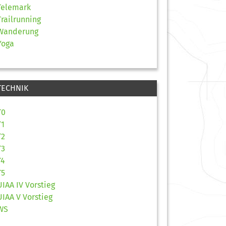
Telemark
Trailrunning
Wanderung
Yoga
TECHNIK
T0
T1
T2
T3
T4
T5
UIAA IV Vorstieg
UIAA V Vorstieg
WS