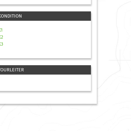
KONDITION
K1
K2
K3
TOURLEITER