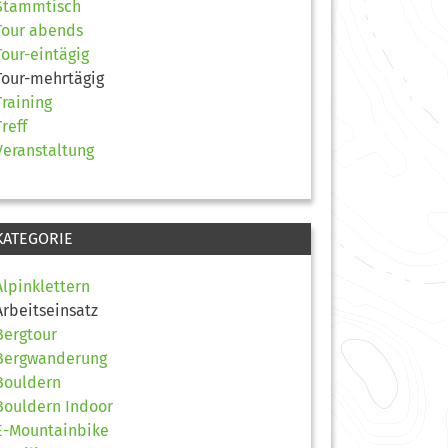
Stammtisch
Tour abends
Tour-eintägig
Tour-mehrtägig
Training
Treff
Veranstaltung
KATEGORIE
Alpinklettern
Arbeitseinsatz
Bergtour
Bergwanderung
Bouldern
Bouldern Indoor
E-Mountainbike