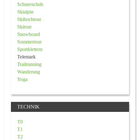
Schneeschuh
Skialpin
Skihochtour
Skitour
Snowboard
Sommertour
Sportklettern
Telemark
Trailrunning
Wanderung
Yoga
TECHNIK
T0
T1
T2