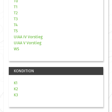
T0
T1
T2
T3
T4
T5
UIAA IV Vorstieg
UIAA V Vorstieg
WS
KONDITION
K1
K2
K3