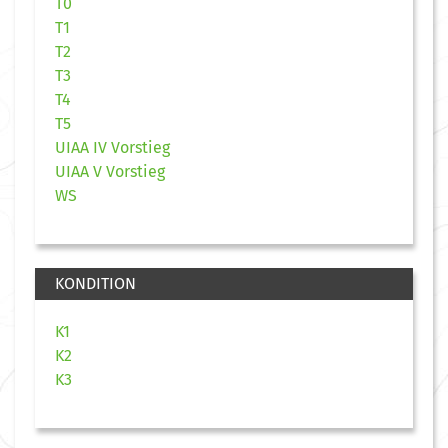
T0
T1
T2
T3
T4
T5
UIAA IV Vorstieg
UIAA V Vorstieg
WS
KONDITION
K1
K2
K3