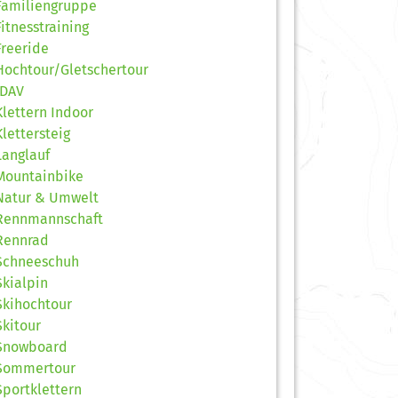
Familiengruppe
Fitnesstraining
Freeride
Hochtour/Gletschertour
JDAV
Klettern Indoor
Klettersteig
Langlauf
Mountainbike
Natur & Umwelt
Rennmannschaft
Rennrad
Schneeschuh
Skialpin
Skihochtour
Skitour
Snowboard
Sommertour
Sportklettern