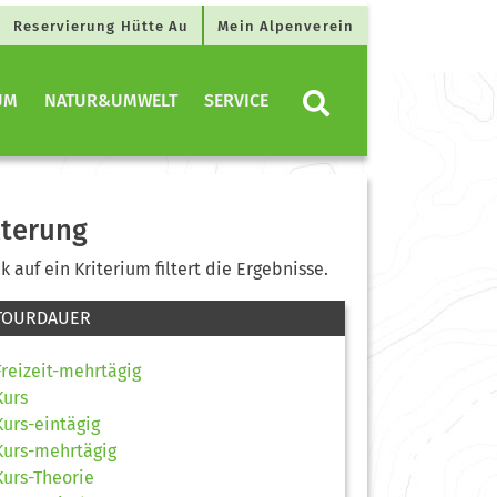
Reservierung Hütte Au
Mein Alpenverein
UM
NATUR&UMWELT
SERVICE
lterung
ck auf ein Kriterium filtert die Ergebnisse.
TOURDAUER
Freizeit-mehrtägig
Kurs
Kurs-eintägig
Kurs-mehrtägig
Kurs-Theorie