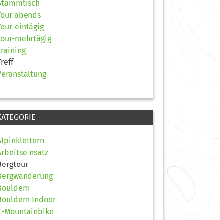
Stammtisch
Tour abends
Tour-eintägig
Tour-mehrtägig
Training
Treff
Veranstaltung
KATEGORIE
Alpinklettern
Arbeitseinsatz
Bergtour
Bergwanderung
Bouldern
Bouldern Indoor
E-Mountainbike