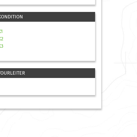
KONDITION
K1
K2
K3
TOURLEITER