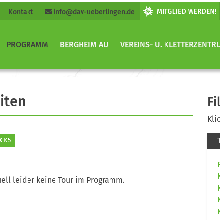
Kontakt
info@dav-ueberlingen.de
PROGRAMM
BERGHEIM AU
VEREINS- U. KLETTERZENTR
iten
Fi
Kli
K5
ell leider keine Tour im Programm.