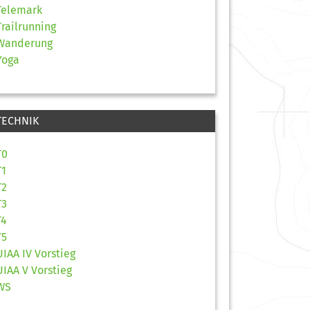
Telemark
Trailrunning
Wanderung
Yoga
TECHNIK
T0
T1
T2
T3
T4
T5
UIAA IV Vorstieg
UIAA V Vorstieg
WS