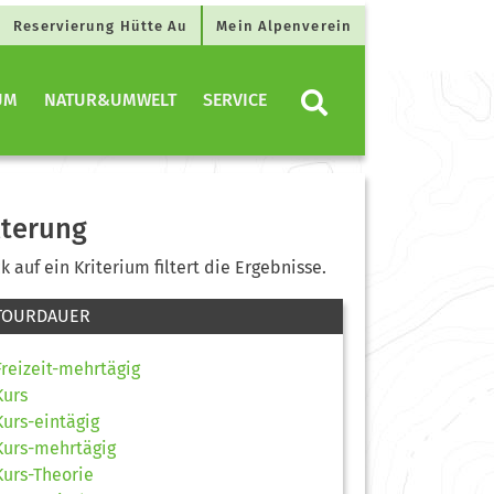
Reservierung Hütte Au
Mein Alpenverein
UM
NATUR&UMWELT
SERVICE
lterung
ck auf ein Kriterium filtert die Ergebnisse.
TOURDAUER
Freizeit-mehrtägig
Kurs
Kurs-eintägig
Kurs-mehrtägig
Kurs-Theorie