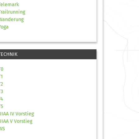
Telemark
Trailrunning
Wanderung
Yoga
TECHNIK
T0
T1
T2
T3
T4
T5
UIAA IV Vorstieg
UIAA V Vorstieg
WS