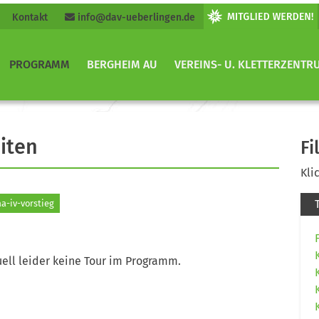
Kontakt
info@dav-ueberlingen.de
PROGRAMM
BERGHEIM AU
VEREINS- U. KLETTERZENTR
iten
Fi
Kli
a-iv-vorstieg
ell leider keine Tour im Programm.