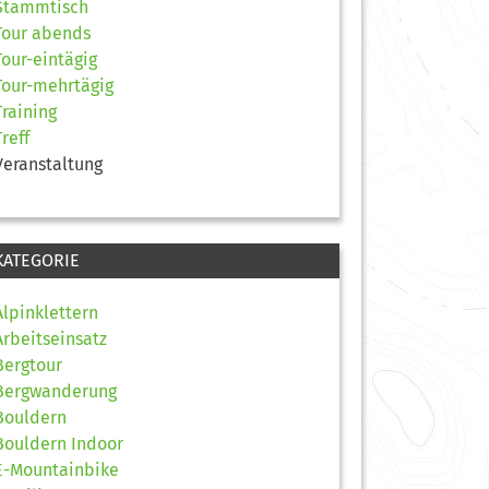
Stammtisch
Tour abends
Tour-eintägig
Tour-mehrtägig
Training
Treff
Veranstaltung
KATEGORIE
Alpinklettern
Arbeitseinsatz
Bergtour
Bergwanderung
Bouldern
Bouldern Indoor
E-Mountainbike