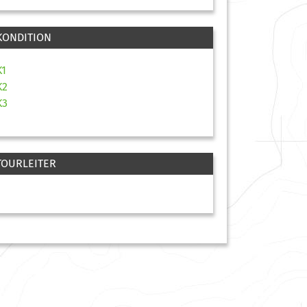
KONDITION
K1
K2
K3
TOURLEITER