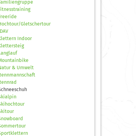
Familiengruppe
Fitnesstraining
Freeride
Hochtour/Gletschertour
JDAV
Klettern Indoor
Klettersteig
Langlauf
Mountainbike
Natur & Umwelt
Rennmannschaft
Rennrad
Schneeschuh
Skialpin
Skihochtour
Skitour
Snowboard
Sommertour
Sportklettern