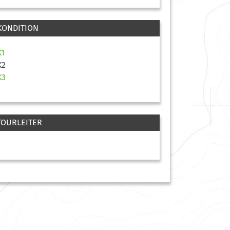
KONDITION
K1
K2
K3
TOURLEITER