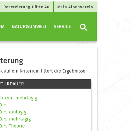
Reservierung Hütte Au
Mein Alpenverein
UM
NATUR&UMWELT
SERVICE
lterung
ck auf ein Kriterium filtert die Ergebnisse.
TOURDAUER
Freizeit-mehrtägig
Kurs
Kurs-eintägig
Kurs-mehrtägig
Kurs-Theorie