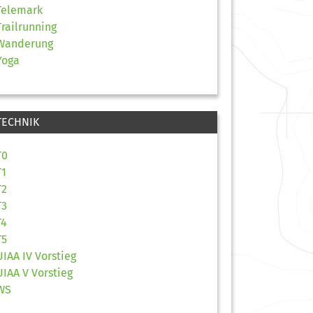
Telemark
Trailrunning
Wanderung
Yoga
TECHNIK
T0
T1
T2
T3
T4
T5
UIAA IV Vorstieg
UIAA V Vorstieg
WS