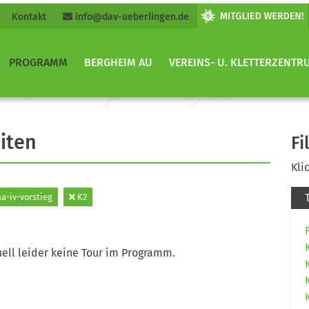
Kontakt
info@dav-ueberlingen.de
PROGRAMM
BERGHEIM AU
VEREINS- U. KLETTERZENTR
iten
Fi
Kli
a-iv-vorstieg
K2
ell leider keine Tour im Programm.