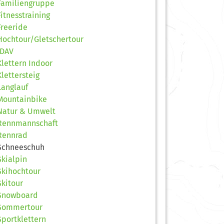
Familiengruppe
Fitnesstraining
Freeride
Hochtour/Gletschertour
JDAV
Klettern Indoor
Klettersteig
Langlauf
Mountainbike
Natur & Umwelt
Rennmannschaft
Rennrad
Schneeschuh
Skialpin
Skihochtour
Skitour
Snowboard
Sommertour
Sportklettern