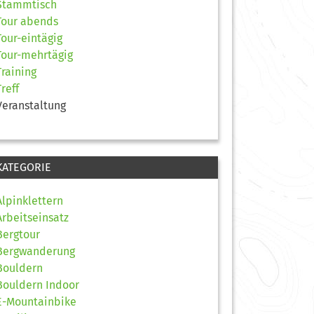
Stammtisch
Tour abends
Tour-eintägig
Tour-mehrtägig
Training
Treff
Veranstaltung
KATEGORIE
Alpinklettern
Arbeitseinsatz
Bergtour
Bergwanderung
Bouldern
Bouldern Indoor
E-Mountainbike