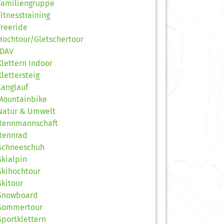
Familiengruppe
Fitnesstraining
Freeride
Hochtour/Gletschertour
JDAV
Klettern Indoor
Klettersteig
Langlauf
Mountainbike
Natur & Umwelt
Rennmannschaft
Rennrad
Schneeschuh
Skialpin
Skihochtour
Skitour
Snowboard
Sommertour
Sportklettern