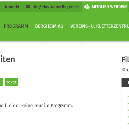
Kontakt
info@dav-ueberlingen.de
PROGRAMM
BERGHEIM AU
VEREINS- U. KLETTERZENTR
iten
Fi
Kli
3
=t0
ell leider keine Tour im Programm.