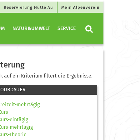
Reservierung Hütte Au
Mein Alpenverein
UM
NATUR&UMWELT
SERVICE
lterung
ck auf ein Kriterium filtert die Ergebnisse.
TOURDAUER
Freizeit-mehrtägig
Kurs
Kurs-eintägig
Kurs-mehrtägig
Kurs-Theorie