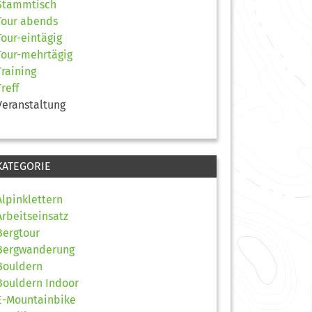
Stammtisch
Tour abends
Tour-eintägig
Tour-mehrtägig
Training
Treff
Veranstaltung
KATEGORIE
Alpinklettern
Arbeitseinsatz
Bergtour
Bergwanderung
Bouldern
Bouldern Indoor
E-Mountainbike