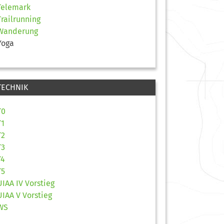
Telemark
Trailrunning
Wanderung
Yoga
TECHNIK
T0
T1
T2
T3
T4
T5
UIAA IV Vorstieg
UIAA V Vorstieg
WS