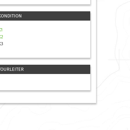
KONDITION
K1
K2
K3
TOURLEITER