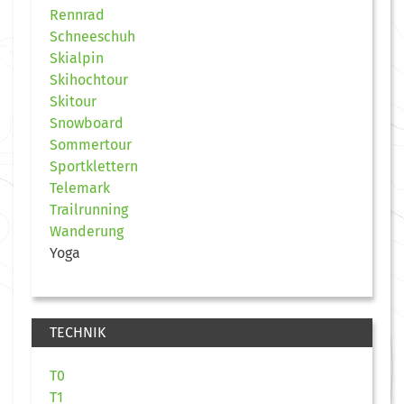
Rennrad
Schneeschuh
Skialpin
Skihochtour
Skitour
Snowboard
Sommertour
Sportklettern
Telemark
Trailrunning
Wanderung
Yoga
TECHNIK
T0
T1