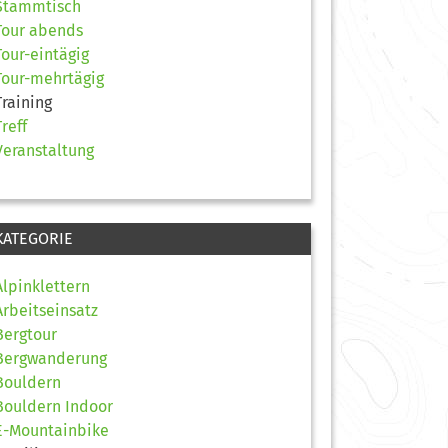
Stammtisch
Tour abends
Tour-eintägig
Tour-mehrtägig
Training
Treff
Veranstaltung
KATEGORIE
Alpinklettern
Arbeitseinsatz
Bergtour
Bergwanderung
Bouldern
Bouldern Indoor
E-Mountainbike