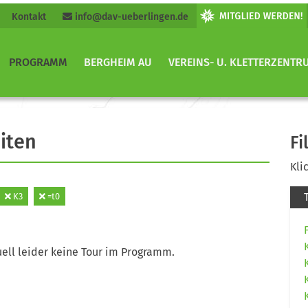
Kontakt
info@dav-ueberlingen.de
PROGRAMM
BERGHEIM AU
VEREINS- U. KLETTERZENTR
iten
Fi
Kli
K3
=t0
ell leider keine Tour im Programm.