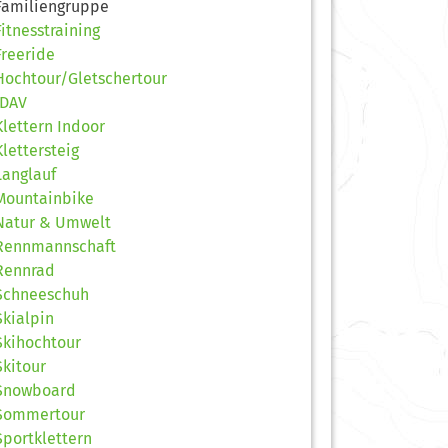
Familiengruppe
Fitnesstraining
Freeride
Hochtour/Gletschertour
JDAV
Klettern Indoor
Klettersteig
Langlauf
Mountainbike
Natur & Umwelt
Rennmannschaft
Rennrad
Schneeschuh
Skialpin
Skihochtour
Skitour
Snowboard
Sommertour
Sportklettern