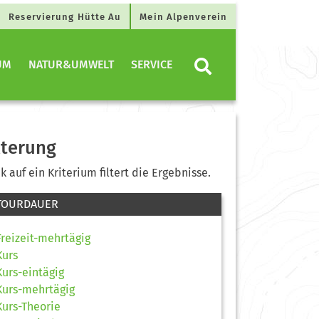
Reservierung Hütte Au
Mein Alpenverein
UM
NATUR&UMWELT
SERVICE
lterung
ck auf ein Kriterium filtert die Ergebnisse.
TOURDAUER
Freizeit-mehrtägig
Kurs
Kurs-eintägig
Kurs-mehrtägig
Kurs-Theorie