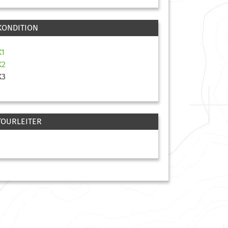
KONDITION
K1
K2
K3
TOURLEITER