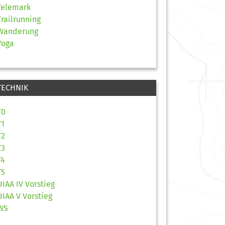
Telemark
Trailrunning
Wanderung
Yoga
TECHNIK
T0
T1
T2
T3
T4
T5
UIAA IV Vorstieg
UIAA V Vorstieg
WS