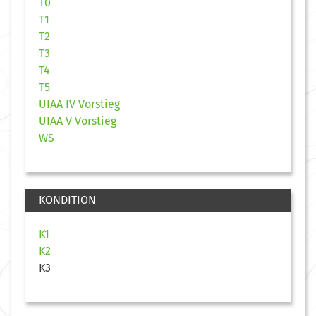
T0
T1
T2
T3
T4
T5
UIAA IV Vorstieg
UIAA V Vorstieg
WS
KONDITION
K1
K2
K3