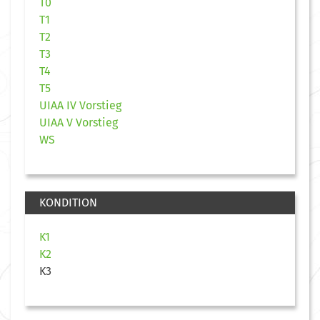
T0
T1
T2
T3
T4
T5
UIAA IV Vorstieg
UIAA V Vorstieg
WS
KONDITION
K1
K2
K3