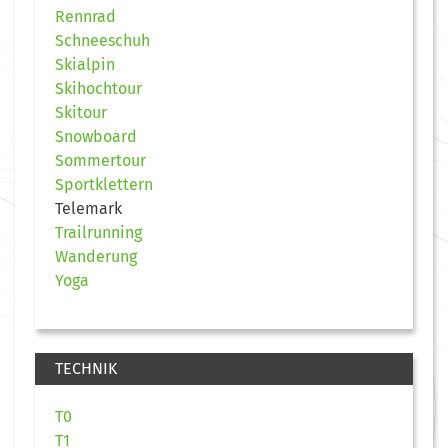
Rennrad
Schneeschuh
Skialpin
Skihochtour
Skitour
Snowboard
Sommertour
Sportklettern
Telemark
Trailrunning
Wanderung
Yoga
TECHNIK
T0
T1