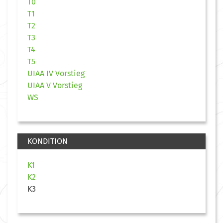
T0
T1
T2
T3
T4
T5
UIAA IV Vorstieg
UIAA V Vorstieg
WS
KONDITION
K1
K2
K3