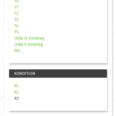
T0
T1
T2
T3
T4
T5
UIAA IV Vorstieg
UIAA V Vorstieg
WS
KONDITION
K1
K2
K3