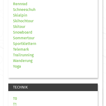
Rennrad
Schneeschuh
Skialpin
Skihochtour
Skitour
Snowboard
Sommertour
Sportklettern
Telemark
Trailrunning
Wanderung
Yoga
TECHNIK
T0
T1