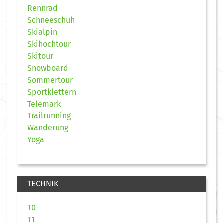
Rennrad
Schneeschuh
Skialpin
Skihochtour
Skitour
Snowboard
Sommertour
Sportklettern
Telemark
Trailrunning
Wanderung
Yoga
TECHNIK
T0
T1