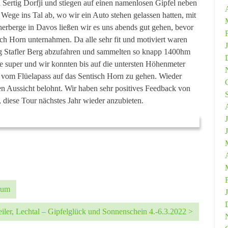
n Sertig Dorfji und stiegen auf einen namenlosen Gipfel neben
Wege ins Tal ab, wo wir ein Auto stehen gelassen hatten, mit
herberge in Davos ließen wir es uns abends gut gehen, bevor
ch Horn unternahmen. Da alle sehr fit und motiviert waren
g Stafler Berg abzufahren und sammelten so knapp 1400hm
e super und wir konnten bis auf die untersten Höhenmeter
 vom Flüelapass auf das Sentisch Horn zu gehen. Wieder
n Aussicht belohnt. Wir haben sehr positives Feedback von
diese Tour nächstes Jahr wieder anzubieten.
trum
steiler, Lechtal – Gipfelglück und Sonnenschein 4.-6.3.2022 >