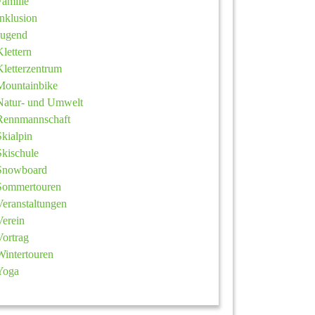
Familie
Inklusion
Jugend
Klettern
Kletterzentrum
Mountainbike
Natur- und Umwelt
Rennmannschaft
Skialpin
Skischule
Snowboard
Sommertouren
Veranstaltungen
Verein
Vortrag
Wintertouren
Yoga