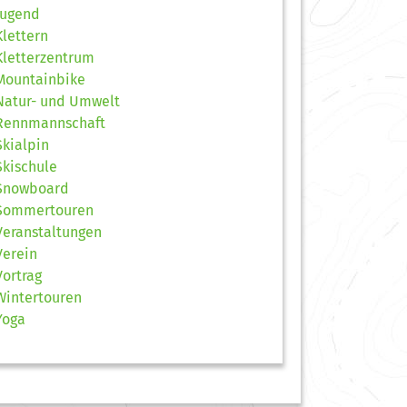
Jugend
Klettern
Kletterzentrum
Mountainbike
Natur- und Umwelt
Rennmannschaft
Skialpin
Skischule
Snowboard
Sommertouren
Veranstaltungen
Verein
Vortrag
Wintertouren
Yoga