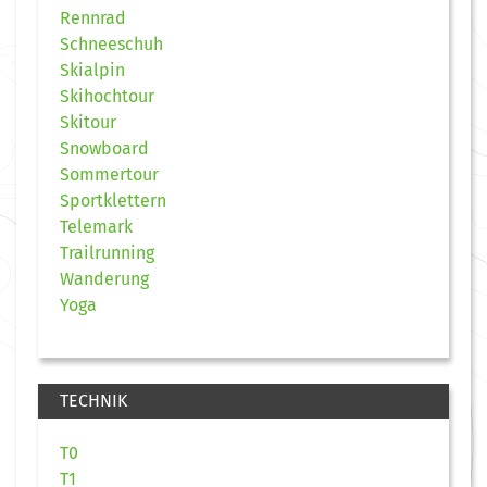
Rennrad
Schneeschuh
Skialpin
Skihochtour
Skitour
Snowboard
Sommertour
Sportklettern
Telemark
Trailrunning
Wanderung
Yoga
TECHNIK
T0
T1