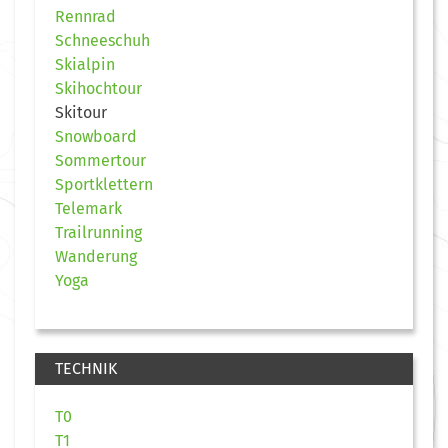
Rennrad
Schneeschuh
Skialpin
Skihochtour
Skitour
Snowboard
Sommertour
Sportklettern
Telemark
Trailrunning
Wanderung
Yoga
TECHNIK
T0
T1