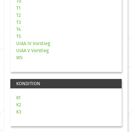
T0
T1
T2
T3
T4
T5
UIAA IV Vorstieg
UIAA V Vorstieg
WS
KONDITION
K1
K2
K3