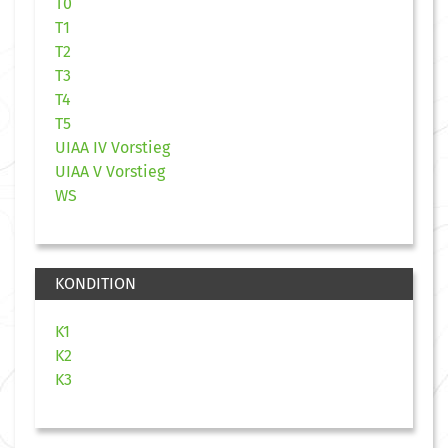
T0
T1
T2
T3
T4
T5
UIAA IV Vorstieg
UIAA V Vorstieg
WS
KONDITION
K1
K2
K3