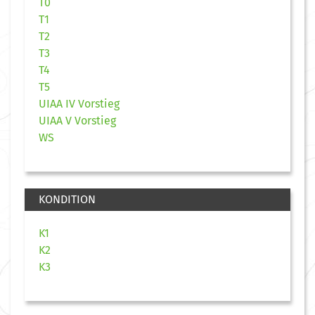
T0
T1
T2
T3
T4
T5
UIAA IV Vorstieg
UIAA V Vorstieg
WS
KONDITION
K1
K2
K3