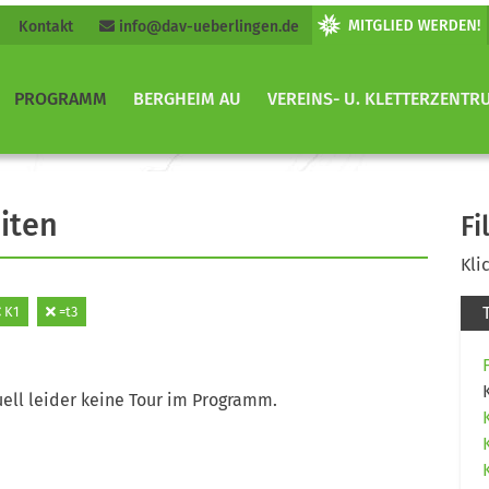
Kontakt
info@dav-ueberlingen.de
PROGRAMM
BERGHEIM AU
VEREINS- U. KLETTERZENTR
iten
Fi
Kli
K1
=t3
ell leider keine Tour im Programm.