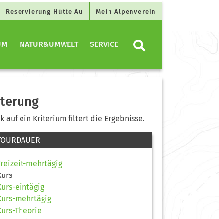
Reservierung Hütte Au
Mein Alpenverein
UM
NATUR&UMWELT
SERVICE
lterung
ck auf ein Kriterium filtert die Ergebnisse.
TOURDAUER
Freizeit-mehrtägig
Kurs
Kurs-eintägig
Kurs-mehrtägig
Kurs-Theorie