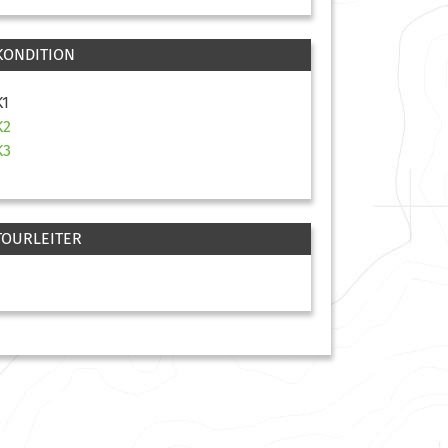
KONDITION
K1
K2
K3
TOURLEITER