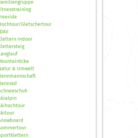
Familiengruppe
Fitnesstraining
Freeride
Hochtour/Gletschertour
JDAV
Klettern Indoor
Klettersteig
Langlauf
Mountainbike
Natur & Umwelt
Rennmannschaft
Rennrad
Schneeschuh
Skialpin
Skihochtour
Skitour
Snowboard
Sommertour
Sportklettern