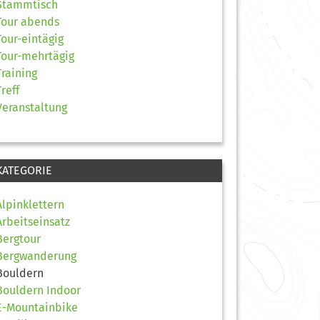
Stammtisch
Tour abends
Tour-eintägig
Tour-mehrtägig
Training
Treff
Veranstaltung
KATEGORIE
Alpinklettern
Arbeitseinsatz
Bergtour
Bergwanderung
Bouldern
Bouldern Indoor
E-Mountainbike