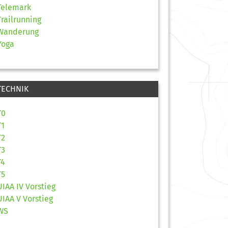
Telemark
Trailrunning
Wanderung
Yoga
TECHNIK
T0
T1
T2
T3
T4
T5
UIAA IV Vorstieg
UIAA V Vorstieg
WS